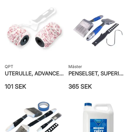
Rengöring: Vatten eller penseltvätt
Leverantörens artikelnummer:
710018131
QPT
Mäster
UTERULLE, ADVANCE GROV PRETEX
PENSELSET, SUPERIOR MÅLA FASAD
101 SEK
365 SEK