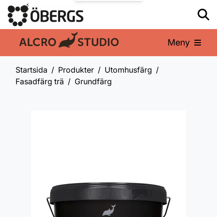
Meny
En del av:
Startsida
Produkter
Utomhusfärg
Fasadfärg trä
Grundfärg