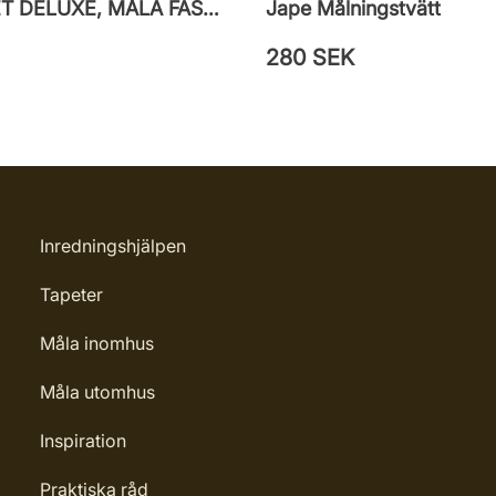
PENSELSET DELUXE, MÅLA FASAD, ALLA YTOR
Jape Målningstvätt
280 SEK
Inredningshjälpen
Tapeter
Måla inomhus
Måla utomhus
Inspiration
Praktiska råd