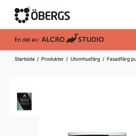
En del av:
Startsida
Produkter
Utomhusfärg
Fasadfärg pu