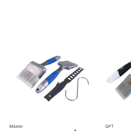
Rekommenderat antal strykningar: 2 Stryk
Rengöring: Vatten eller penseltvätt
Leverantörens artikelnummer: 710017614
Mäster
QPT