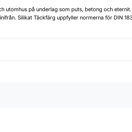
 och utomhus på underlag som puts, betong och eterni
från. Silikat Täckfärg uppfyller normerna för DIN 1836