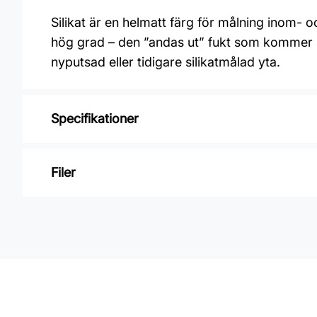
Silikat är en helmatt färg för målning inom-
hög grad – den ”andas ut” fukt som kommer ini
nyputsad eller tidigare silikatmålad yta.
Specifikationer
Varumärke: Alcro
Filer
Glansvärde: Helmatt
Åtgång: 4-5 m2/L
Inga filer
Övermålningsbar: 12h
Klibbfri: 1 h
Burkstorlek: 0,9 Liter
Applicering: Pensel eller roller