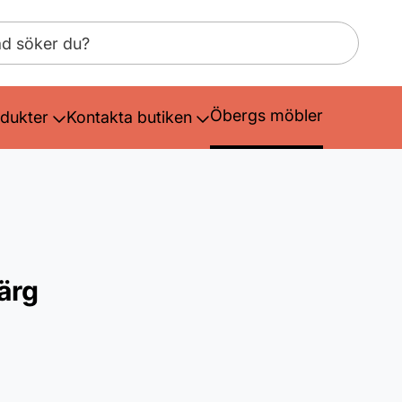
Öbergs möbler
dukter
Kontakta butiken
färg