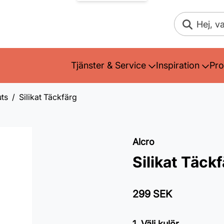
Sök
Tjänster & Service
Inspiration
Pro
ts
Silikat Täckfärg
Alcro
Silikat Täck
299 SEK
1. Välj kulör