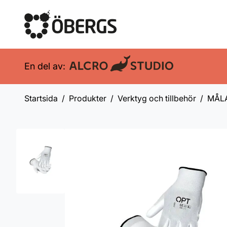
En del av:
Startsida
Produkter
Verktyg och tillbehör
MÅL