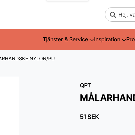
Sök
Tjänster & Service
Inspiration
Pro
ARHANDSKE NYLON/PU
QPT
MÅLARHAND
51 SEK