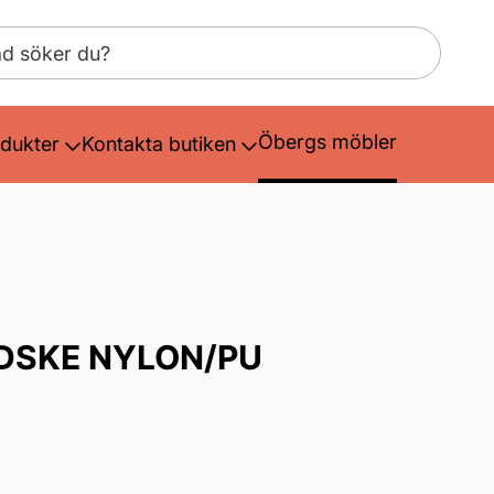
Öbergs möbler
dukter
Kontakta butiken
SKE NYLON/PU