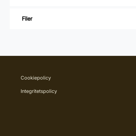
Varumärke: QPT
Filer
Leverantörens artikelnummer: 2031010
Inga filer
Cookiepolicy
Integritetspolicy