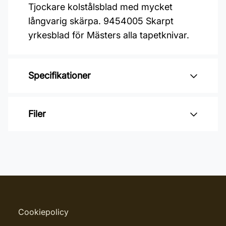
Tjockare kolstålsblad med mycket
långvarig skärpa. 9454005 Skarpt
yrkesblad för Mästers alla tapetknivar.
Specifikationer
Varumärke: Mäster
Filer
Leverantörens artikelnummer:
9455003
Inga filer
Cookiepolicy