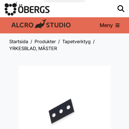
Meny
En del av:
Startsida
Produkter
Tapetverktyg
YRKESBLAD, MÄSTER