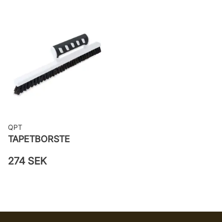
Rekommenderat lim: Hernia non
woven
Applicering av lim: Lim strykes på
väggen
Leverantörens artikelnummer:
82016
QPT
TAPETBORSTE
274 SEK