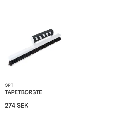
Bredd: 0,53 m
Rekommenderat lim: Hernia non
woven
Applicering av lim: Lim strykes på
väggen
Leverantörens artikelnummer:
82019
QPT
TAPETBORSTE
274 SEK