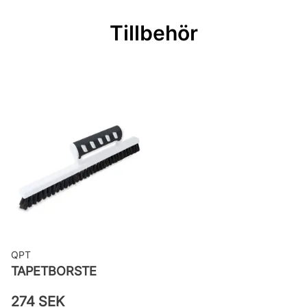
passning
Tillbehör
Mönsterrepetition: 53 cm
Rullängd: 10,05 m
Bredd: 0,53 m
Rekommenderat lim: Hernia non
woven
Applicering av lim: Lim strykes på
väggen
Leverantörens artikelnummer:
TA25009
QPT
TAPETBORSTE
274 SEK