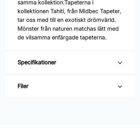
samma kollektion.Tapeterna i
kollektionen Tahiti, från Midbec Tapeter,
tar oss med till en exotiskt drömvärld.
Mönster från naturen matchas lätt med
de vilsamma enfärgade tapeterna.
Specifikationer
Varumärke: Midbec Tapeter
Filer
Kollektion: Tahiti
Mönster: Enfärgat
Inga filer
Färg: Grön
Material: Non woven
Mönsterpassning: Förskjuten