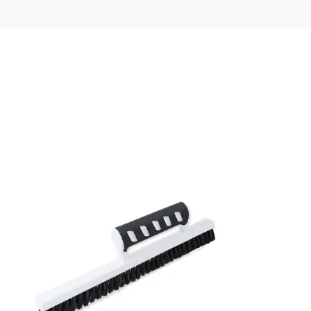
Mönsterrepetition: 53 cm
Rullängd: 10,05 m
Bredd: 0,53 m
Rekommenderat lim: Hernia non woven
Applicering av lim: Lim strykes på väggen
Leverantörens artikelnummer: 48027