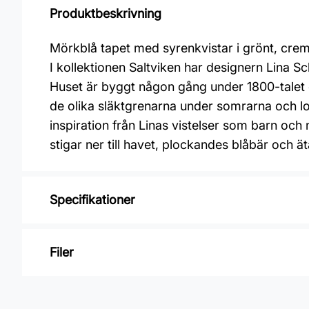
Produktbeskrivning
Mörkblå tapet med syrenkvistar i grönt, crem
I kollektionen Saltviken har designern Lina
Huset är byggt någon gång under 1800-talet oc
de olika släktgrenarna under somrarna och lov
inspiration från Linas vistelser som barn o
stigar ner till havet, plockandes blåbär och 
Specifikationer
Varumärke: Midbec Tapeter
Filer
Kollektion: Saltviken
Material: Non woven
Inga filer