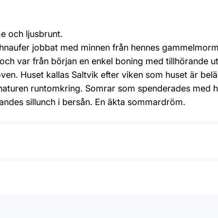
e och ljusbrunt.
 Schnaufer jobbat med minnen från hennes gammelmorm
h var från början en enkel boning med tillhörande uthu
en. Huset kallas Saltvik efter viken som huset är beläg
ch naturen runtomkring. Somrar som spenderades med h
ätandes sillunch i bersån. En äkta sommardröm.