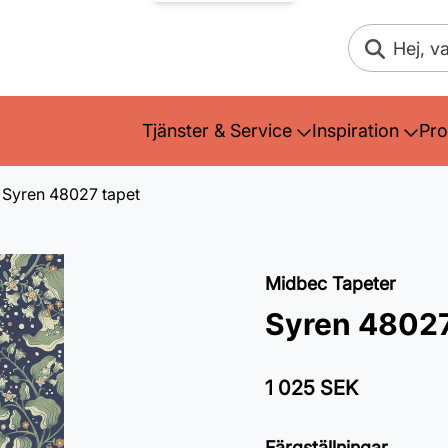
Sök
Tjänster & Service
Inspiration
Pro
Syren 48027 tapet
Midbec Tapeter
Syren 48027
1 025 SEK
Färgställningar