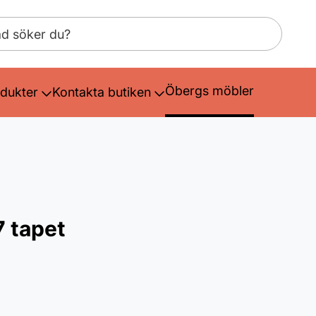
Öbergs möbler
dukter
Kontakta butiken
 tapet