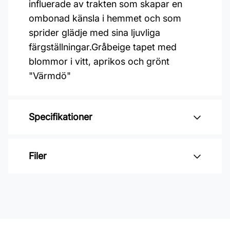
influerade av trakten som skapar en
ombonad känsla i hemmet och som
sprider glädje med sina ljuvliga
färgställningar.Gråbeige tapet med
blommor i vitt, aprikos och grönt
"Värmdö"
Specifikationer
Varumärke: Midbec Tapeter
Filer
Kollektion: Sunnanö
Material: Non woven
Inga filer
Mönsterpassning: Rak passning
Mönsterrepetition: 53 cm