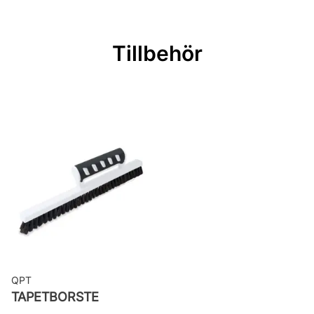
Rullängd: 10,05 m
Bredd: 0,53 m
Tillbehör
Rekommenderat lim: Hernia non
woven
Applicering av lim: Lim strykes på
väggen
Leverantörens artikelnummer: 24119
QPT
TAPETBORSTE