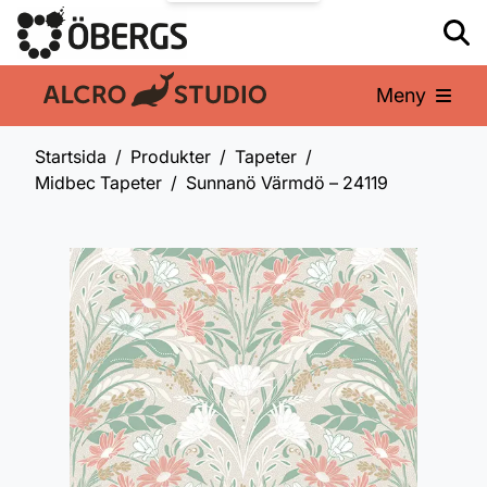
Meny
En del av:
Startsida
Produkter
Tapeter
Midbec Tapeter
Sunnanö Värmdö – 24119