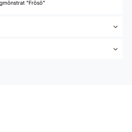
ongmönstrat "Frösö"