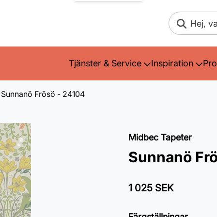
Sök
Tjänster & Service
Inspiration
Pro
Sunnanö Frösö - 24104
Midbec Tapeter
Sunnanö Frö
1 025 SEK
Färgställningar