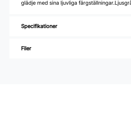
glädje med sina ljuvliga färgställningar.Lju
Specifikationer
Varumärke: Midbec Tapeter
Filer
Kollektion: Sunnanö
Mönster: Blommigt
Inga filer
Färg: Beige, Grön
Material: Non woven
Mönsterpassning: Rak passning
Mönsterrepetition: 53 cm
Rullängd: 10,05 m
Bredd: 0,53 m