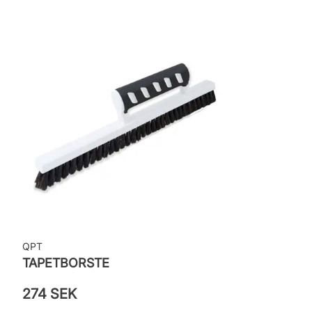
Rekommenderat lim: Hernia non woven
Applicering av lim: Lim strykes på väggen
Leverantörens artikelnummer: 24104
QPT
TAPETBORSTE
274 SEK