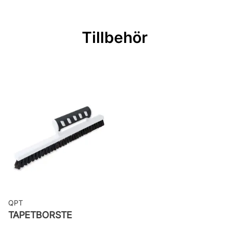
Mönsterpassning: Rak passning
Mönsterrepetition: 26,5 cm
Tillbehör
Rullängd: 10,05 m
Bredd: 0,53 m
Rekommenderat lim: Hernia non
woven
Applicering av lim: Lim strykes på
väggen
Leverantörens artikelnummer:
15925
QPT
TAPETBORSTE