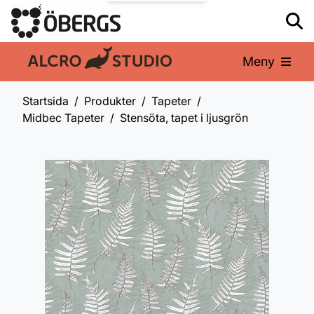
Meny
En del av:
Startsida
Produkter
Tapeter
Midbec Tapeter
Stensöta, tapet i ljusgrön