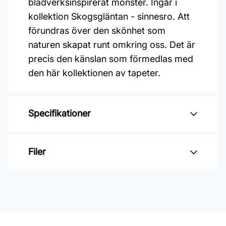
bladverksinspirerat mönster. Ingår i
kollektion Skogsgläntan - sinnesro. Att
förundras över den skönhet som
naturen skapat runt omkring oss. Det är
precis den känslan som förmedlas med
den här kollektionen av tapeter.
Specifikationer
Varumärke: Midbec Tapeter
Filer
Kollektion: Skogsgläntan
Mönster: Botaniskt
Inga filer
Färg: Grön
Material: Non woven