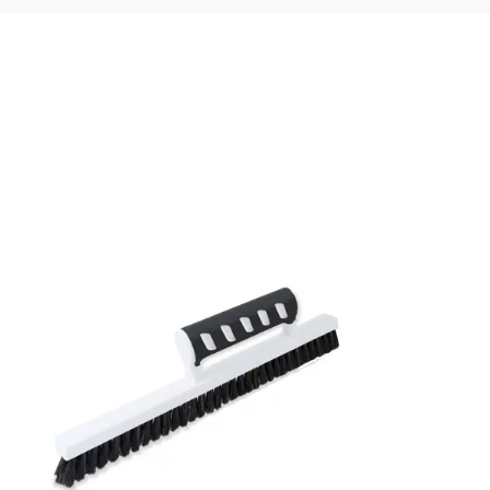
Material: Non woven
Mönsterpassning: Ingen passning
Rullängd: 10,05 m
Bredd: 0,53 m
Rekommenderat lim: Hernia non woven
Applicering av lim: Lim strykes på väggen
Leverantörens artikelnummer: 752625