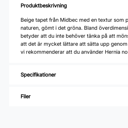
Produktbeskrivning
Beige tapet från Midbec med en textur som på
naturen, gömt i det gröna. Bland överdimens
betyder att du inte behöver tänka på att mön
att det är mycket lättare att sätta upp genom 
vi rekommenderar att du använder Hernia n
Specifikationer
Varumärke: Midbec Tapeter
Filer
Kollektion: Serengeti
Mönster: Enfärgat
Inga filer
Färg: Beige