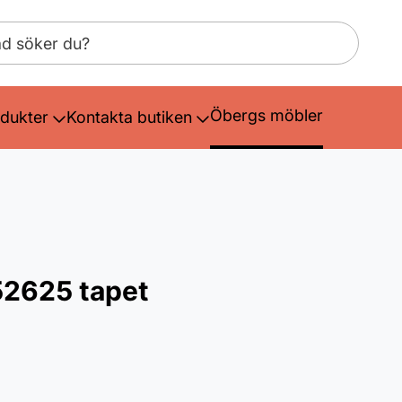
Öbergs möbler
dukter
Kontakta butiken
52625 tapet