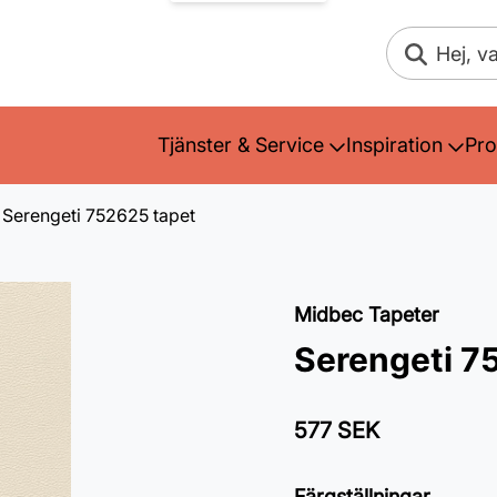
Sök
Tjänster & Service
Inspiration
Pro
Serengeti 752625 tapet
Midbec Tapeter
Serengeti 7
577 SEK
Färgställningar