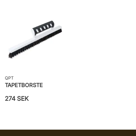
Bredd: 0,53 m
Rekommenderat lim: Hernia non
woven
Applicering av lim: Lim strykes på
väggen
Leverantörens artikelnummer:
751352
QPT
TAPETBORSTE
274 SEK