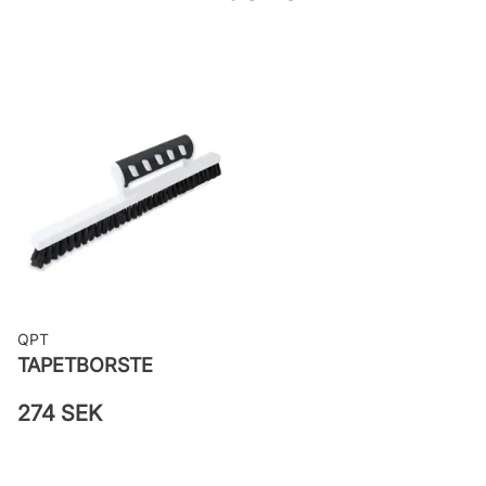
Bredd: 0,53 m
Rekommenderat lim: Hernia non
woven
Applicering av lim: Lim strykes på
väggen
Leverantörens artikelnummer:
555837
QPT
TAPETBORSTE
274 SEK