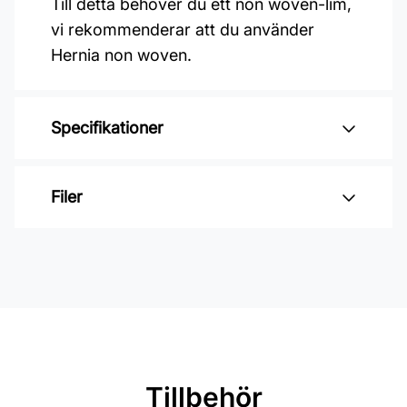
Till detta behöver du ett non woven-lim,
vi rekommenderar att du använder
Hernia non woven.
Specifikationer
Varumärke: Midbec Tapeter
Filer
Kollektion: Serengeti
Mönster: Enfärgat
Inga filer
Färg: Beige
Material: Non woven
Mönsterpassning: Ingen passning
Rullängd: 10,05 m
Tillbehör