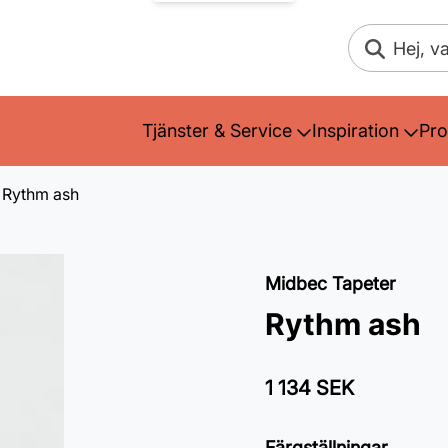
Sök
Tjänster & Service
Inspiration
Pro
Rythm ash
Midbec Tapeter
Rythm ash
1 134 SEK
Färgställningar