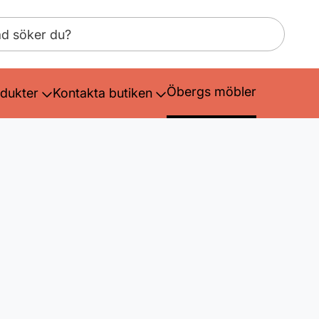
Öbergs möbler
dukter
Kontakta butiken