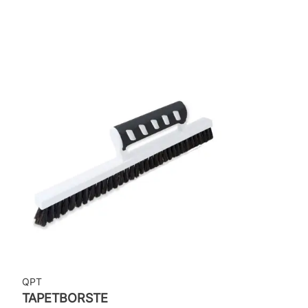
Bredd: 0,53 m
Rekommenderat lim: Hernia non woven
Applicering av lim: Lim strykes på väggen
Leverantörens artikelnummer: 11934
QPT
TAPETBORSTE