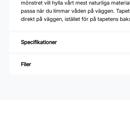
mönstret vill hylla vårt mest naturliga mater
passa när du limmar våden på väggen. Tapeten
direkt på väggen, istället för på tapetens b
Specifikationer
Varumärke: Midbec Tapeter
Filer
Kollektion: Elements
Mönster: Träimitation
Inga filer
Färg: Brun
Material: Non woven
Mönsterpassning: Ingen passning
Rullängd: 10,05 m