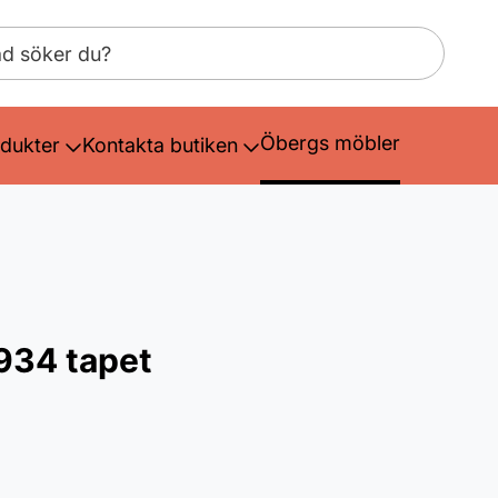
Öbergs möbler
dukter
Kontakta butiken
934 tapet