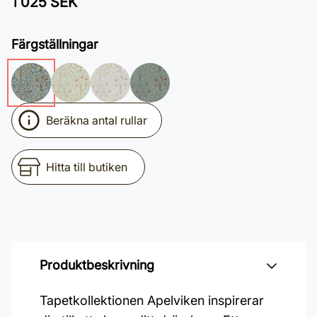
1 025 SEK
Färgställningar
Beräkna antal rullar
Hitta till butiken
Produktbeskrivning
Tapetkollektionen Apelviken inspirerar