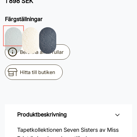
1 898 SEK
Färgställningar
Beräkna antal rullar
Hitta till butiken
Produktbeskrivning
Tapetkollektionen Seven Sisters av Miss