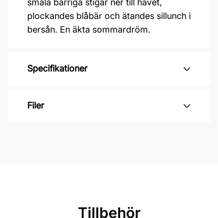
smala barriga stigar ner till havet,
plockandes blåbär och ätandes sillunch i
bersån. En äkta sommardröm.
Specifikationer
Varumärke: Midbec Tapeter
Filer
Kollektion: Saltviken
Material: Non woven
Inga filer
Mönsterrepetition: 26,5 cm
Rullängd: 10,05 m
Bredd: 0,53 m
Rekommenderat lim: Hernia non
Tillbehör