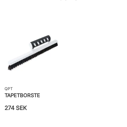
woven
Applicering av lim: Lim strykes på
väggen
Leverantörens artikelnummer:
48023
QPT
TAPETBORSTE
274 SEK