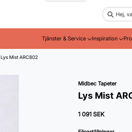
Sök
Tjänster & Service
Inspiration
Pro
Lys Mist ARC802
Midbec Tapeter
Lys Mist A
1 091 SEK
Färgställningar