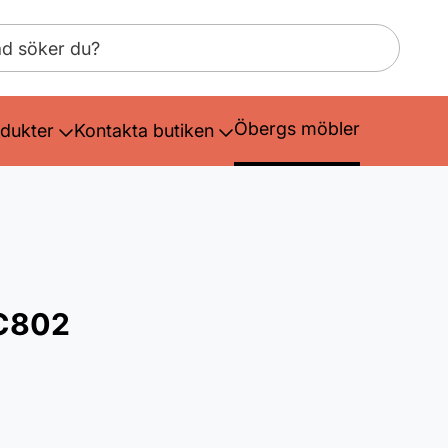
Öbergs möbler
dukter
Kontakta butiken
RC802