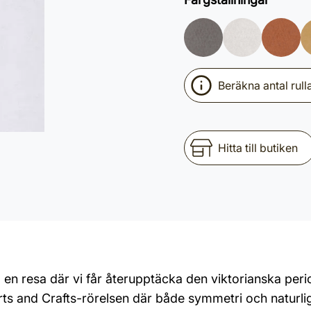
Beräkna antal rull
Hitta till butiken
en resa där vi får återupptäcka den viktorianska peri
rts and Crafts-rörelsen där både symmetri och naturli