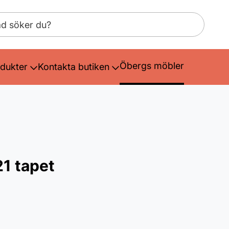
Öbergs möbler
dukter
Kontakta butiken
1 tapet