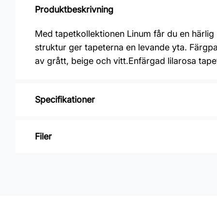
Produktbeskrivning
Med tapetkollektionen Linum får du en härlig 
struktur ger tapeterna en levande yta. Färg
av grått, beige och vitt.Enfärgad lilarosa tapet
Specifikationer
Varumärke: Midbec Tapeter
Filer
Kollektion: Linum
Material: Non woven
Inga filer
Mönsterpassning: Ingen passning
Rullängd: 10,05 m