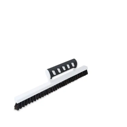
Bredd: 0,53 m
Rekommenderat lim: Hernia non woven
Applicering av lim: Lim strykes på väggen
Leverantörens artikelnummer: 219421