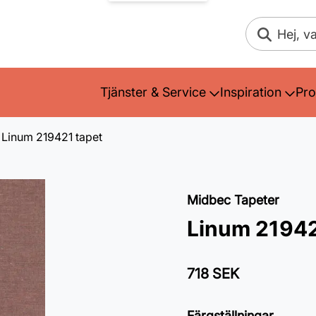
Sök
Tjänster & Service
Inspiration
Pro
Linum 219421 tapet
Midbec Tapeter
Linum 21942
718 SEK
Färgställningar