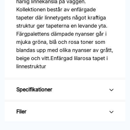
härlig linnekänsla på väggen.
Kollektionen består av enfärgade
tapeter där linnetygets något kraftiga
struktur ger tapeterna en levande yta.
Färgpalettens dämpade nyanser går i
mjuka gröna, blå och rosa toner som
blandas upp med olika nyanser av grått,
beige och vitt.Enfärgad lilarosa tapet i
linnestruktur
Specifikationer
Varumärke: Midbec Tapeter
Filer
Kollektion: Linum
Material: Non woven