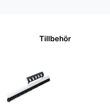
Inga filer
Mönsterpassning: Ingen passning
Rullängd: 10,05 m
Bredd: 0,53 m
Rekommenderat lim: Hernia non
Tillbehör
woven
Applicering av lim: Lim strykes på
väggen
Leverantörens artikelnummer:
219421