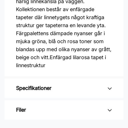
härlig linnekänsla på väggen.
Kollektionen består av enfärgade
tapeter där linnetygets något kraftiga
struktur ger tapeterna en levande yta.
Färgpalettens dämpade nyanser går i
mjuka gröna, blå och rosa toner som
blandas upp med olika nyanser av grått,
beige och vitt.Enfärgad lilarosa tapet i
linnestruktur
Specifikationer
Varumärke: Midbec Tapeter
Filer
Kollektion: Linum
Material: Non woven