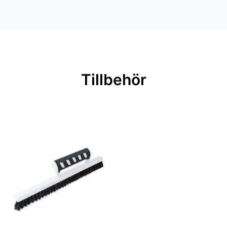
Inga filer
Mönsterpassning: Ingen passning
Rullängd: 10,05 m
Bredd: 0,53 m
Rekommenderat lim: Hernia non
Tillbehör
woven
Applicering av lim: Lim strykes på
väggen
Leverantörens artikelnummer:
219421