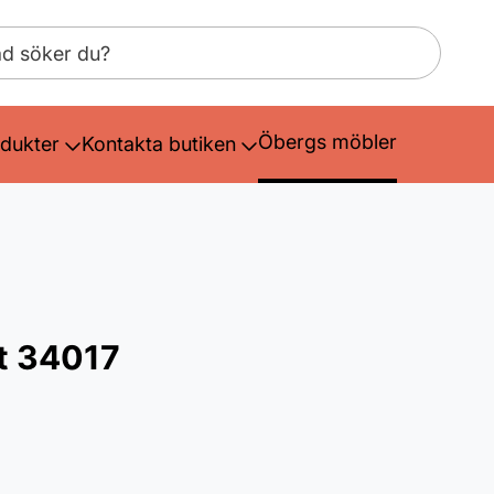
Öbergs möbler
dukter
Kontakta butiken
et 34017