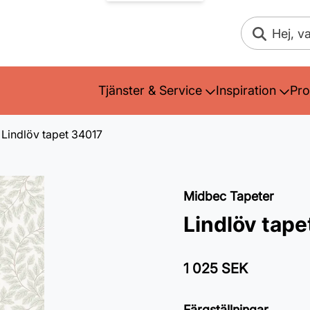
Sök
Tjänster & Service
Inspiration
Pro
Lindlöv tapet 34017
Midbec Tapeter
Lindlöv tap
1 025 SEK
Färgställningar