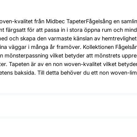
oven-kvalitet från Midbec TapeterFågelsång en samling
mt färgsatt för att passa in i stora öppna rum och min
 med och skapa den varmaste känslan av hemtrevlighe
dina väggar i många år framöver. Kollektionen Fågelså
n mönsterpassning vilket betyder att mönstrets upprep
er. Tapeten är av en non woven-kvalitet vilket betyder
apetens baksida. Till detta behöver du ett non woven-