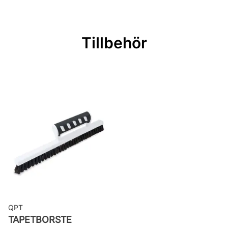
Mönsterpassning: Ingen passning
Rullängd: 10,05 m
Tillbehör
Bredd: 0,53 m
Rekommenderat lim: Hernia non
woven
Applicering av lim: Lim strykes på
väggen
Leverantörens artikelnummer:
TA25024
QPT
TAPETBORSTE