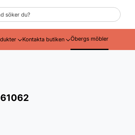
Öbergs möbler
dukter
Kontakta butiken
- 61062