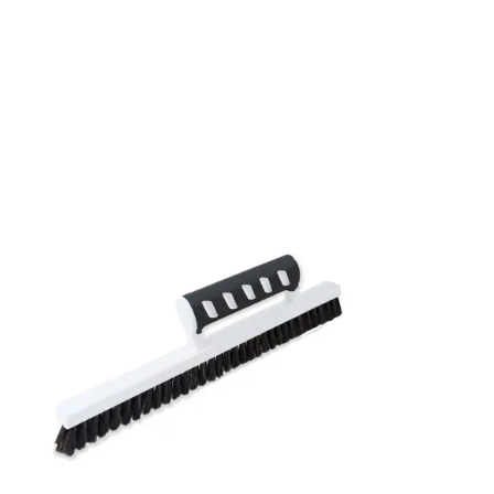
Mönsterpassning: Ingen passning
Rullängd: 10,05 m
Bredd: 0,53 m
Rekommenderat lim: Hernia non woven
Applicering av lim: Lim strykes på väggen
Leverantörens artikelnummer: 61062