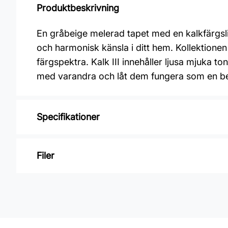
Produktbeskrivning
En gråbeige melerad tapet med en kalkfärgslik
och harmonisk känsla i ditt hem. Kollektione
färgspektra. Kalk III innehåller ljusa mjuka t
med varandra och låt dem fungera som en beh
Specifikationer
Varumärke: Midbec Tapeter
Filer
Kollektion: Kalk 3
Mönster: Enfärgat
Inga filer
Färg: Grå
Material: Non woven