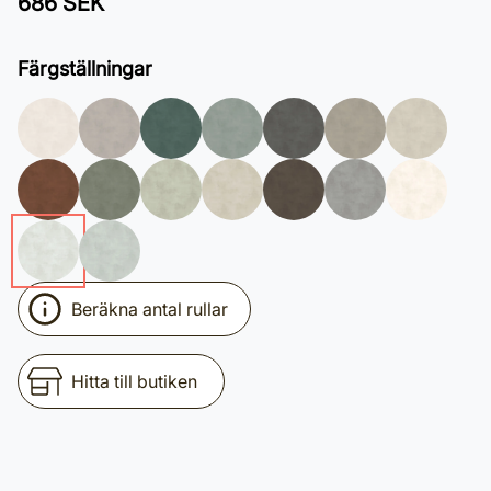
686 SEK
Färgställningar
Beräkna antal rullar
Hitta till butiken