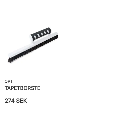
Bredd: 0,53 m
Rekommenderat lim: Hernia non
woven
Applicering av lim: Lim strykes på
väggen
Leverantörens artikelnummer:
82014
QPT
TAPETBORSTE
274 SEK