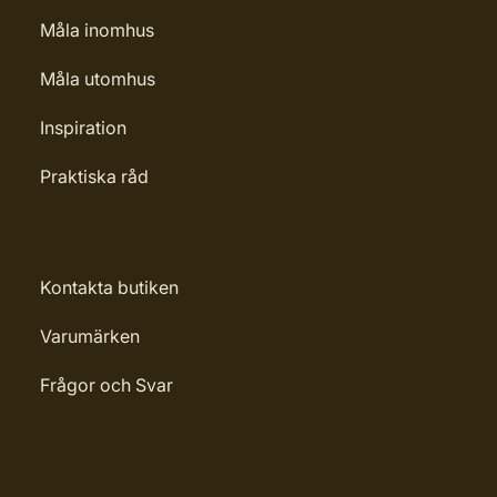
Leverantörens artikelnummer:
Måla inomhus
32124
Måla utomhus
Inspiration
Praktiska råd
Kontakta butiken
Varumärken
Frågor och Svar