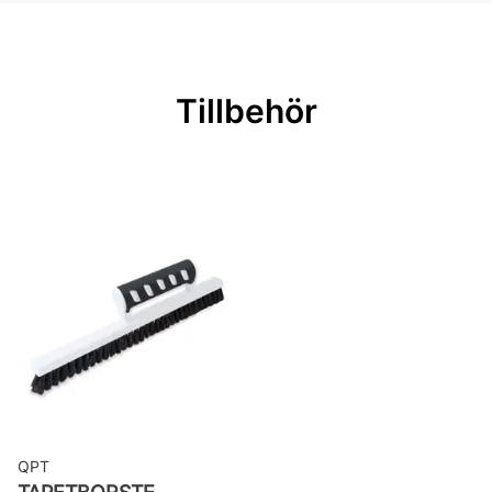
Mönsterpassning: Ingen passning
Rullängd: 10,05 m
Bredd: 0,53 m
Tillbehör
Rekommenderat lim: Hernia non
woven
Applicering av lim: Lim strykes på
väggen
Leverantörens artikelnummer:
17205
QPT