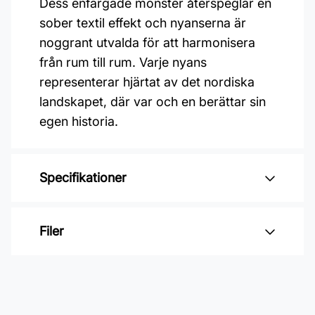
Dess enfärgade mönster återspeglar en
sober textil effekt och nyanserna är
noggrant utvalda för att harmonisera
från rum till rum. Varje nyans
representerar hjärtat av det nordiska
landskapet, där var och en berättar sin
egen historia.
Specifikationer
Varumärke: Midbec Tapeter
Filer
Kollektion: Midolin
Färg: Beige
Inga filer
Material: Non woven