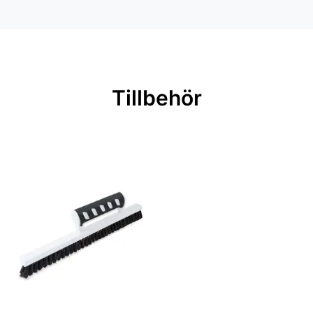
Mönsterpassning: Förskjuten
passning
Mönsterrepetition: 53 cm
Rullängd: 10,05 m
Tillbehör
Bredd: 0,53 m
Rekommenderat lim: Hernia non
woven
Applicering av lim: Lim strykes på
väggen
Leverantörens artikelnummer:
83120