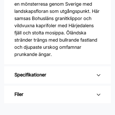
en mönsterresa genom Sverige med
landskapsfloran som utgångspunkt. Här
samsas Bohusläns granitklippor och
vildvuxna kaprifoler med Härjedalens
fjäll och stolta mosippa. Öländska
stränder trängs med bullrande fastland
och djupaste urskog omfamnar
prunkande ängar.
Specifikationer
Varumärke: Midbec Tapeter
Filer
Kollektion: Hjärterum
Material: Non woven
Inga filer