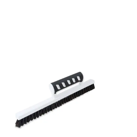
Rullängd: 10,05 m
Bredd: 0,53 m
Rekommenderat lim: Hernia non woven
Applicering av lim: Lim strykes på väggen
Leverantörens artikelnummer: TRI102