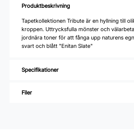
Produktbeskrivning
Tapetkollektionen Tribute är en hyllning till oli
kroppen. Uttrycksfulla mönster och välarbeta
jordnära toner för att fånga upp naturens eg
svart och blått "Enitan Slate"
Specifikationer
Varumärke: Midbec Tapeter
Filer
Kollektion: Tribute
Material: Non woven
Inga filer
Mönsterpassning: Förskjuten passning
Mönsterrepetition: 64 cm