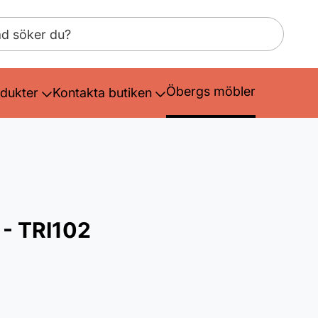
Öbergs möbler
dukter
Kontakta butiken
 - TRI102