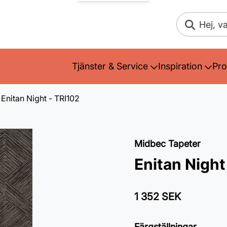
Sök
Tjänster & Service
Inspiration
Pro
Enitan Night - TRI102
Midbec Tapeter
Enitan Night
1 352 SEK
Färgställningar