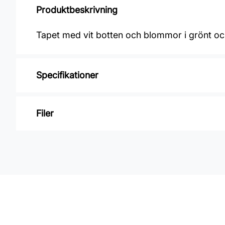
Produktbeskrivning
Tapet med vit botten och blommor i grönt oc
Specifikationer
Varumärke: Midbec Tapeter
Filer
Kollektion: Amazone
Material: Non Woven
Inga filer
Mönsterpassning: Rak passning
Mönsterrepetition: 64 cm
Rullängd: 10,05 m
Bredd: 0,7 m