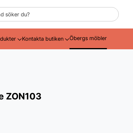
Öbergs möbler
dukter
Kontakta butiken
ve ZON103