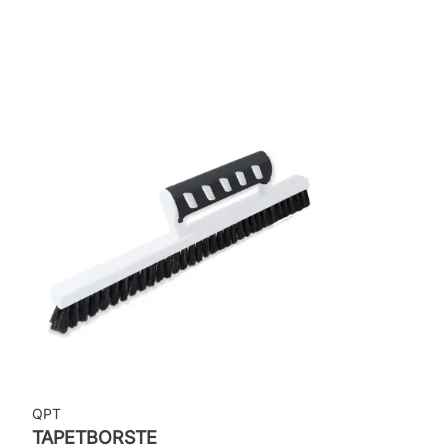
Rekommenderat lim: Hernia non woven
Applicering av lim: Lim strykes på väggen
Leverantörens artikelnummer: ZON103
QPT
TAPETBORSTE