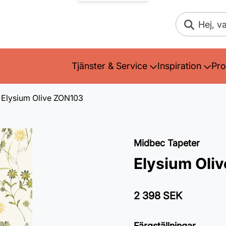
Sök
Tjänster & Service
Inspiration
Pro
Elysium Olive ZON103
Midbec Tapeter
Elysium Oli
2 398 SEK
Färgställningar