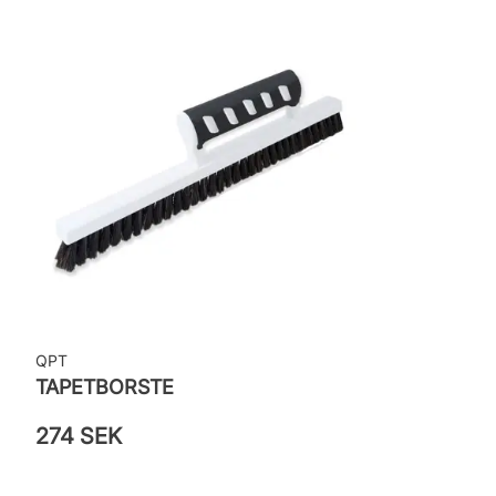
Rekommenderat lim: Hernia non woven
Applicering av lim: Lim strykes på väggen
Leverantörens artikelnummer: MISP1143
QPT
TAPETBORSTE
274 SEK