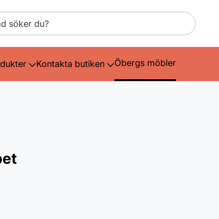
Öbergs möbler
dukter
Kontakta butiken
pet