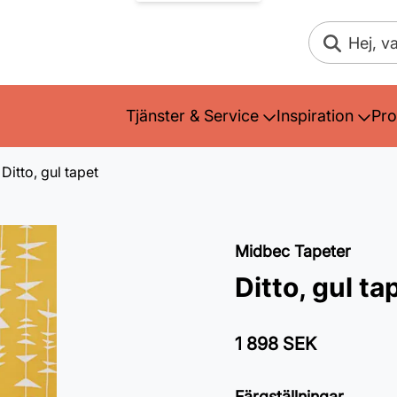
Sök
Tjänster & Service
Inspiration
Pro
Ditto, gul tapet
Midbec Tapeter
Ditto, gul ta
1 898 SEK
Färgställningar