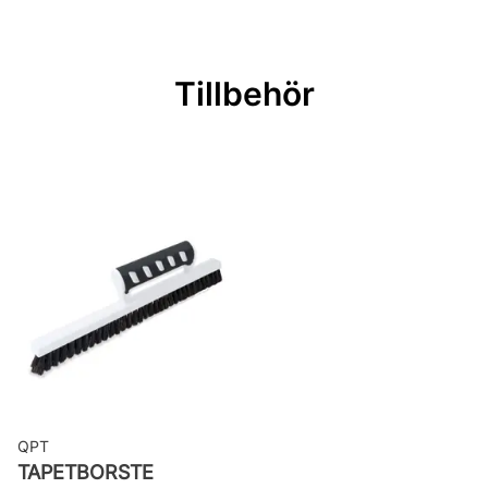
Bredd: 0,53 m
Rekommenderat lim: Hernia non
Tillbehör
woven
Applicering av lim: Lim strykes på
väggen
Leverantörens artikelnummer:
ONY507
QPT
TAPETBORSTE