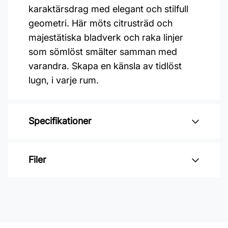
karaktärsdrag med elegant och stilfull
geometri. Här möts citrusträd och
majestätiska bladverk och raka linjer
som sömlöst smälter samman med
varandra. Skapa en känsla av tidlöst
lugn, i varje rum.
Specifikationer
Varumärke: Midbec Tapeter
Filer
Kollektion: Aquila
Material: Non woven
Inga filer
Mönsterpassning: Ingen passning
Rullängd: 10,05 m