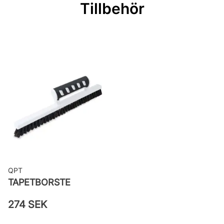
Mönsterrepetition: 53 cm
Tillbehör
Rullängd: 10,05 m
Bredd: 0,53 m
Rekommenderat lim: Hernia non
woven
Applicering av lim: Lim strykes på
väggen
Leverantörens artikelnummer:
22005
QPT
TAPETBORSTE
274 SEK