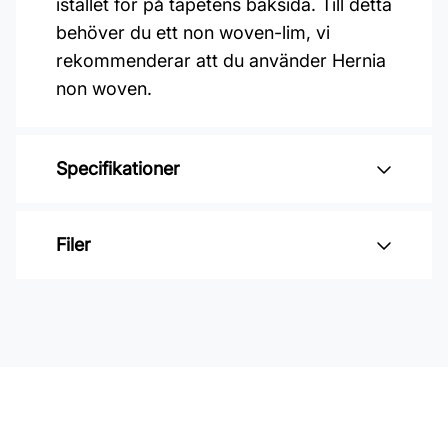
istället för på tapetens baksida. Till detta
behöver du ett non woven-lim, vi
rekommenderar att du använder Hernia
non woven.
Specifikationer
Varumärke: Midbec Tapeter
Filer
Kollektion: Fägring
Mönster: Blommigt
Inga filer
Färg: Vit
Material: Non woven
Mönsterpassning: Rak passning