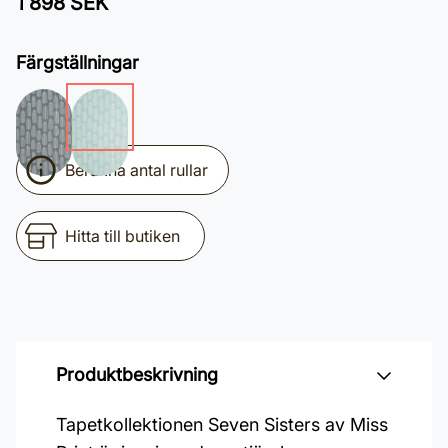
1 898 SEK
Färgställningar
Beräkna antal rullar
Hitta till butiken
Produktbeskrivning
Tapetkollektionen Seven Sisters av Miss