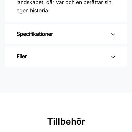
landskapet, där var och en berättar sin
egen historia.
Specifikationer
Varumärke: Midbec Tapeter
Filer
Kollektion: Midolin
Färg: Blå
Inga filer
Material: Non woven
Mönsterpassning: Ingen passning
Rullängd: 10,05 m
Bredd: 0,53 m
Tillbehör
Rekommenderat lim: Hernia non