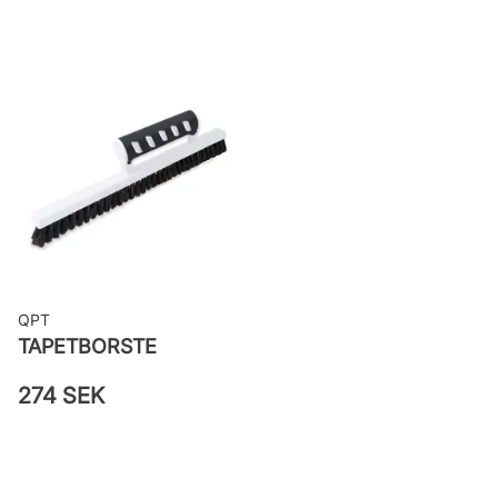
woven
Applicering av lim: Lim strykes på
väggen
Leverantörens artikelnummer: 17213
QPT
TAPETBORSTE
274 SEK