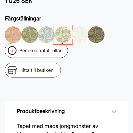
1 025 SEK
Färgställningar
Beräkna antal rullar
Hitta till butiken
Produktbeskrivning
Tapet med medaljongmönster av