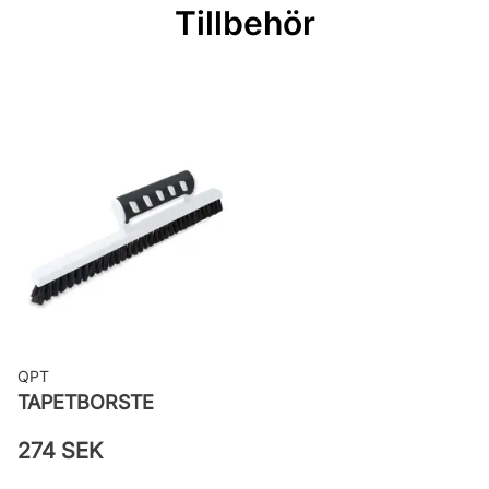
Mönsterrepetition: 26,5 cm
Tillbehör
Rullängd: 10,05 m
Bredd: 0,53 m
Rekommenderat lim: Hernia non
woven
Applicering av lim: Lim strykes på
väggen
Leverantörens artikelnummer:
82006
QPT
TAPETBORSTE
274 SEK