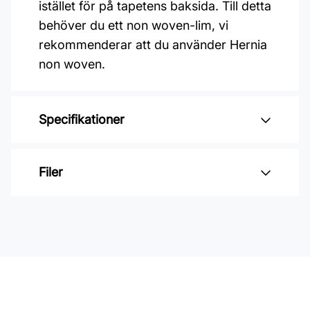
istället för på tapetens baksida. Till detta
behöver du ett non woven-lim, vi
rekommenderar att du använder Hernia
non woven.
Specifikationer
Varumärke: Midbec Tapeter
Filer
Kollektion: Hidden treasures vol 1
Mönster: Blommigt, Botaniskt
Inga filer
Färg: Blå, Röd
Material: Non woven
Mönsterpassning: Rak Passning