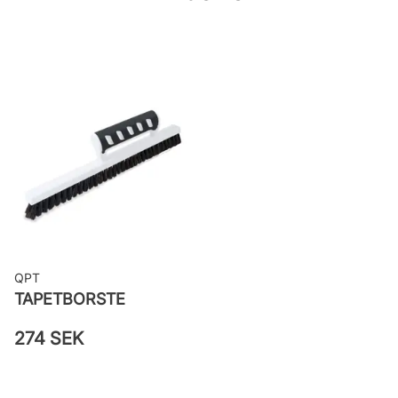
woven
Applicering av lim: Lim strykes på
väggen
Leverantörens artikelnummer:
48030
QPT
TAPETBORSTE
274 SEK