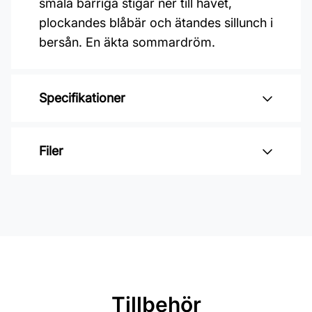
smala barriga stigar ner till havet,
plockandes blåbär och ätandes sillunch i
bersån. En äkta sommardröm.
Specifikationer
Varumärke: Midbec Tapeter
Filer
Kollektion: Saltviken
Material: Non woven
Inga filer
Mönsterrepetition: 17,66 cm
Rullängd: 10,05 m
Bredd: 0,53 m
Rekommenderat lim: Hernia non
Tillbehör