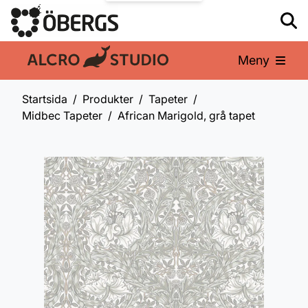
Meny
En del av:
Startsida
Produkter
Tapeter
Midbec Tapeter
African Marigold, grå tapet