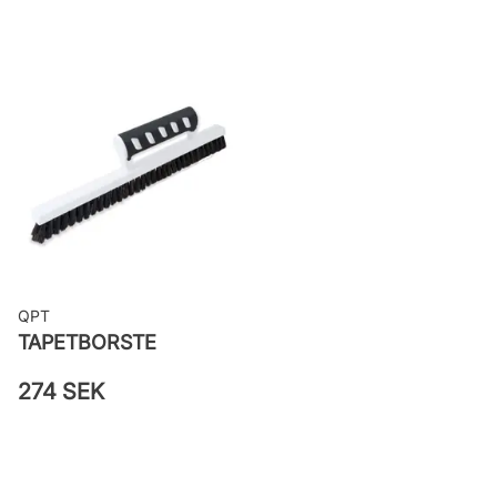
Bredd: 0,53 m
Rekommenderat lim: Hernia non
woven
Applicering av lim: Lim strykes på
väggen
Leverantörens artikelnummer:
82022
QPT
TAPETBORSTE
274 SEK