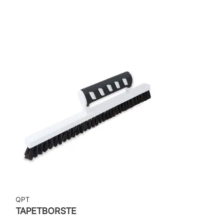
Rekommenderat lim: Hernia non woven
Applicering av lim: Lim strykes på väggen
Leverantörens artikelnummer: 12323
QPT
TAPETBORSTE