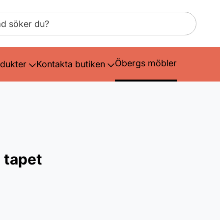
Öbergs möbler
dukter
Kontakta butiken
 tapet