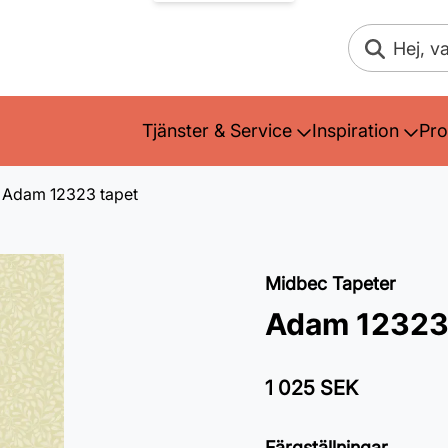
Sök
Tjänster & Service
Inspiration
Pro
Adam 12323 tapet
Midbec Tapeter
Adam 12323
1 025 SEK
Färgställningar