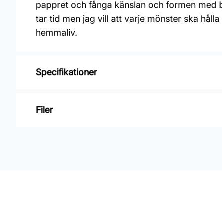
pappret och fånga känslan och formen med blyer
tar tid men jag vill att varje mönster ska hålla
hemmaliv.
Specifikationer
Varumärke: Midbec Tapeter
Filer
Kollektion: Långenäs
Material: Non woven
Inga filer
Mönsterpassning: Förskjuten passning
Mönsterrepetition: 26,5 cm
Rullängd: 10,05 m
Bredd: 0,53 m