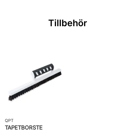
Mönsterrepetition: 13,25 cm
Rullängd: 10,05 m
Tillbehör
Bredd: 0,53 m
Rekommenderat lim: Hernia non
woven
Applicering av lim: Lim strykes på
väggen
Leverantörens artikelnummer: 223-
04
QPT
TAPETBORSTE