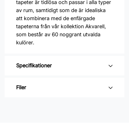
tapeter är tidlösa och passar i alla typer
av rum, samtidigt som de är idealiska
att kombinera med de enfärgade
tapeterna från vår kollektion Akvarell,
som består av 60 noggrant utvalda
kulörer.
Specifikationer
Varumärke: Duro
Filer
Kollektion: Småmönstrat
Mönster: Blommigt
Inga filer
Material: Non woven
Mönsterpassning: Rak passning