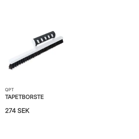
woven
Applicering av lim: Lim strykes på
väggen
Leverantörens artikelnummer: 681-
03
QPT
TAPETBORSTE
274 SEK