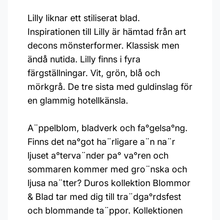
Lilly liknar ett stiliserat blad.
Inspirationen till Lilly är hämtad från art
decons mönsterformer. Klassisk men
ändå nutida. Lilly finns i fyra
färgställningar. Vit, grön, blå och
mörkgrå. De tre sista med guldinslag för
en glammig hotellkänsla.
A¨ppelblom, bladverk och fa°gelsa°ng.
Finns det na°got ha¨rligare a¨n na¨r
ljuset a°terva¨nder pa° va°ren och
sommaren kommer med gro¨nska och
ljusa na¨tter? Duros kollektion Blommor
& Blad tar med dig till tra¨dga°rdsfest
och blommande ta¨ppor. Kollektionen