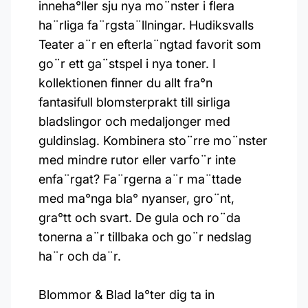
inneha°ller sju nya mo¨nster i flera
ha¨rliga fa¨rgsta¨llningar. Hudiksvalls
Teater a¨r en efterla¨ngtad favorit som
go¨r ett ga¨stspel i nya toner. I
kollektionen finner du allt fra°n
fantasifull blomsterprakt till sirliga
bladslingor och medaljonger med
guldinslag. Kombinera sto¨rre mo¨nster
med mindre rutor eller varfo¨r inte
enfa¨rgat? Fa¨rgerna a¨r ma¨ttade
med ma°nga bla° nyanser, gro¨nt,
gra°tt och svart. De gula och ro¨da
tonerna a¨r tillbaka och go¨r nedslag
ha¨r och da¨r.
Blommor & Blad la°ter dig ta in