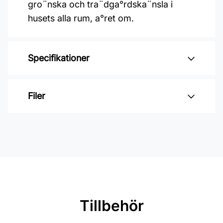
gro¨nska och tra¨dga°rdska¨nsla i
husets alla rum, a°ret om.
Specifikationer
Varumärke: Duro
Filer
Kollektion: Blommor & blad
Material: Non woven
Inga filer
Mönsterpassning: Rak passning
Mönsterrepetition: 13,25 cm
Rullängd: 10,05 m
Bredd: 0,53 m
Tillbehör
Rekommenderat lim: Hernia non