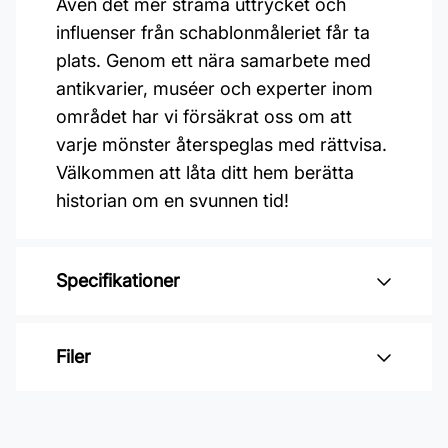
Även det mer strama uttrycket och
influenser från schablonmåleriet får ta
plats. Genom ett nära samarbete med
antikvarier, muséer och experter inom
området har vi försäkrat oss om att
varje mönster återspeglas med rättvisa.
Välkommen att låta ditt hem berätta
historian om en svunnen tid!
Specifikationer
Varumärke: Duro
Filer
Kollektion: Gammalsvenska papper
Färg: Grön
Inga filer