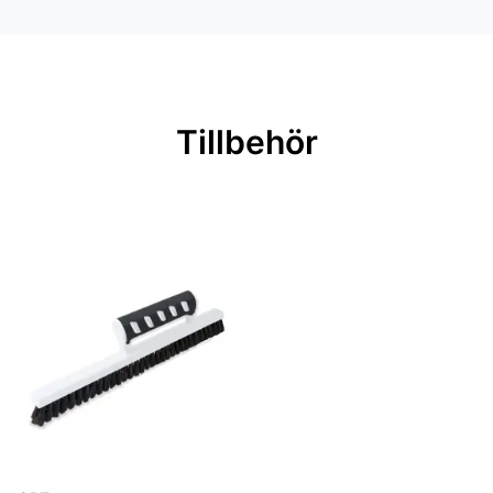
Material: Papper
Mönsterpassning: Ingen passning
Mönsterrepetition: cm
Rullängd: 10,05 m
Tillbehör
Bredd: 0,53 m
Rekommenderat lim: Hernia 1870
Applicering av lim: Lim strykes på
tapeten
Leverantörens artikelnummer: 543-
03