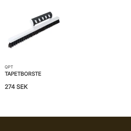
woven
Applicering av lim: Lim strykes på
väggen
Leverantörens artikelnummer: 694-
01
QPT
TAPETBORSTE
274 SEK