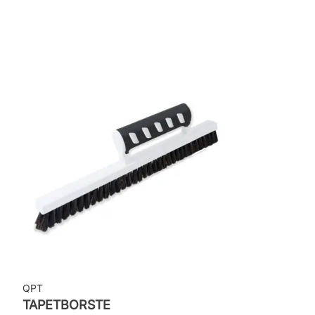
Rullängd: 10,05 m
Bredd: 0,53 m
Applicering av lim: Lim strykes på väggen
Leverantörens artikelnummer: 4545
QPT
TAPETBORSTE