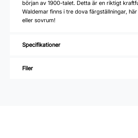
början av 1900-talet. Detta är en riktigt kr
Waldemar finns i tre dova färgställningar, här
eller sovrum!
Specifikationer
Varumärke: Boråstapeter
Filer
Kollektion: Anno
Mönster: Blommigt
Inga filer
Färg: Blå, Grå
Material: Non woven
Mönsterpassning: Rak passning
Mönsterrepetition: 32 cm