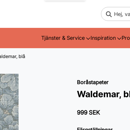
Sök
Tjänster & Service
Inspiration
Pro
ldemar, blå
Boråstapeter
Waldemar, b
999 SEK
Färgställningar