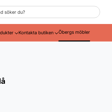
Öbergs möbler
dukter
Kontakta butiken
lå