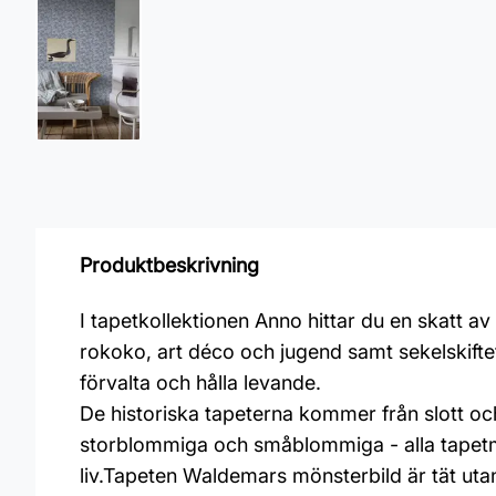
Produktbeskrivning
I tapetkollektionen Anno hittar du en skatt a
rokoko, art déco och jugend samt sekelskiftet 
förvalta och hålla levande.
De historiska tapeterna kommer från slott o
storblommiga och småblommiga - alla tapetmön
liv.Tapeten Waldemars mönsterbild är tät uta