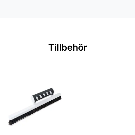
Inga filer
Färg: Blå
Material: Non woven
Mönsterpassning: Ingen passning
Rullängd: 10,05 m
Tillbehör
Bredd: 0,53 m
Rekommenderat lim: Hernia non
woven
Applicering av lim: Lim strykes på
väggen
Leverantörens artikelnummer: 6108