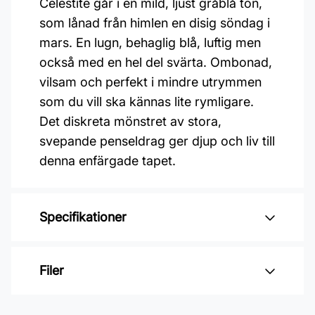
Celestite går i en mild, ljust gråblå ton,
som lånad från himlen en disig söndag i
mars. En lugn, behaglig blå, luftig men
också med en hel del svärta. Ombonad,
vilsam och perfekt i mindre utrymmen
som du vill ska kännas lite rymligare.
Det diskreta mönstret av stora,
svepande penseldrag ger djup och liv till
denna enfärgade tapet.
Specifikationer
Varumärke: Boråstapeter
Filer
Kollektion: Shades
Mönster: Enfärgad