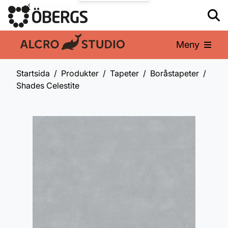
Meny
En del av:
Startsida
Produkter
Tapeter
Boråstapeter
Shades Celestite