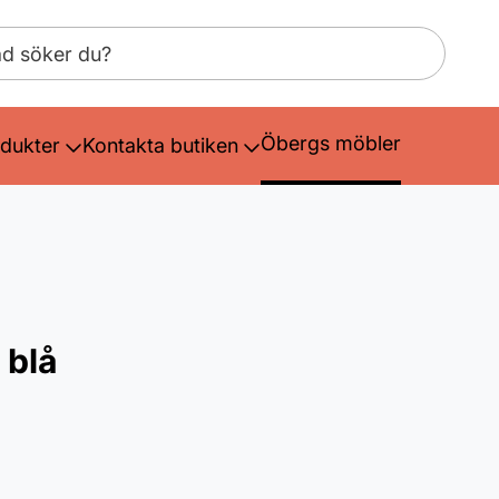
Öbergs möbler
dukter
Kontakta butiken
 blå