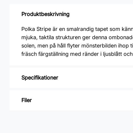
Produktbeskrivning
Polka Stripe är en smalrandig tapet som känn
mjuka, taktila strukturen ger denna ombonade ta
solen, men på håll flyter mönsterbilden ihop t
fräsch färgställning med ränder i ljusblått och k
Specifikationer
Varumärke: Boråstapeter
Filer
Kollektion: Linen
Mönster: Randigt
Inga filer
Färg: Blå