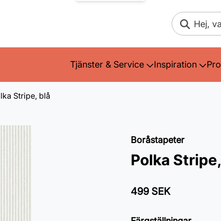
Sök
Tjänster & Service
Inspiration
Pro
lka Stripe, blå
Boråstapeter
Polka Stripe,
499 SEK
Färgställningar