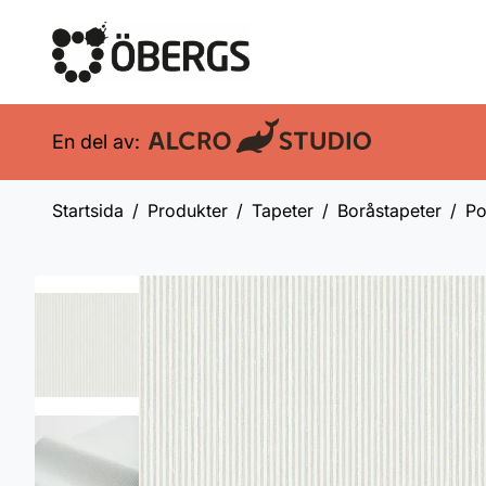
En del av:
Startsida
Produkter
Tapeter
Boråstapeter
Po