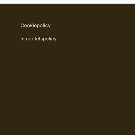
Material: Non woven
Mönsterpassning: Ingen passning
Cookiepolicy
Rullängd: 10,05 m
Integritetspolicy
Bredd: 0,53 m
Rekommenderat lim: Hernia non woven
Applicering av lim: Lim strykes på väggen
Leverantörens artikelnummer: 7863